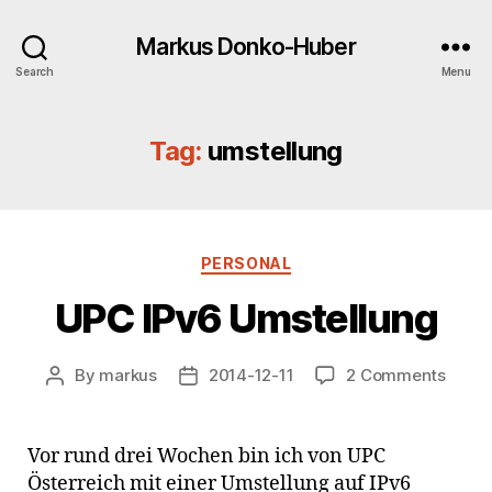
Markus Donko-Huber
Search
Menu
Tag:
umstellung
Categories
PERSONAL
UPC IPv6 Umstellung
on
By
markus
2014-12-11
2 Comments
Post
Post
UPC
author
date
IPv6
Umste
Vor rund drei Wochen bin ich von UPC
Österreich mit einer Umstellung auf IPv6