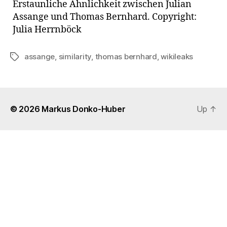
Erstaunliche Ähnlichkeit zwischen Julian
–
Assange und Thomas Bernhard. Copyright:
Who
Julia Herrnböck
is
Who?
assange
,
similarity
,
thomas bernhard
,
wikileaks
Tags
© 2026
Markus Donko-Huber
Up
↑