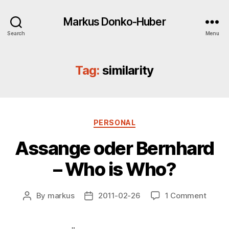
Markus Donko-Huber
Search
Menu
Tag:
similarity
Categories
PERSONAL
Assange oder Bernhard
– Who is Who?
on
By
markus
2011-02-26
1 Comment
Post
Post
Assan
author
date
oder
Bernh